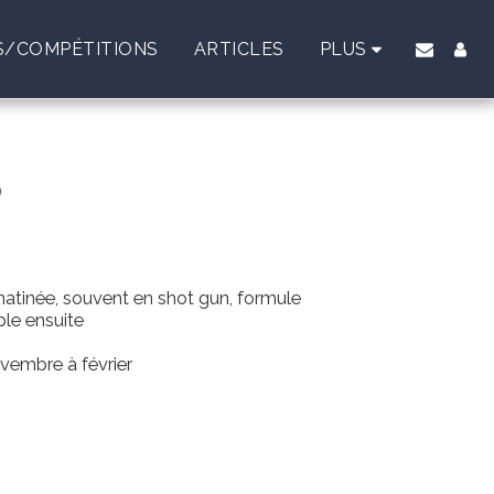
/COMPÉTITIONS
ARTICLES
PLUS
S
matinée, souvent en shot gun, formule
le ensuite
ovembre à février