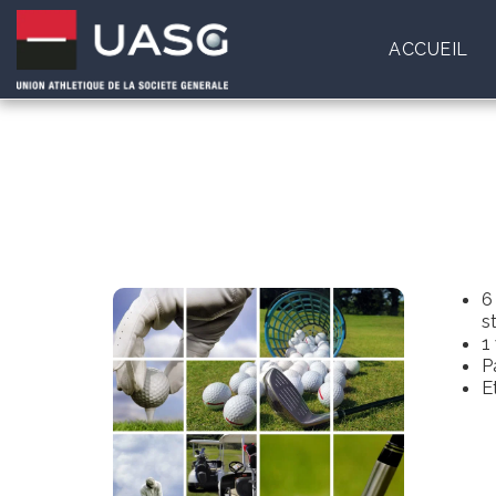
ACCUEIL
6
s
1
P
E