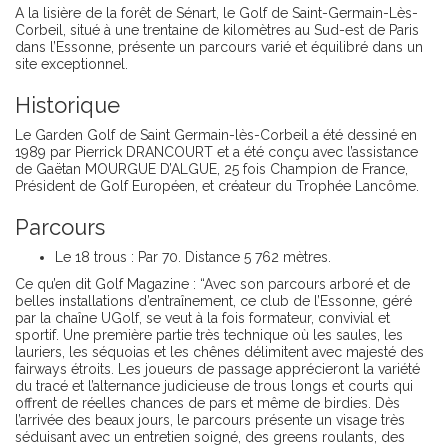
A la lisière de la forêt de Sénart, le Golf de Saint-Germain-Lès-
Corbeil, situé à une trentaine de kilomètres au Sud-est de Paris
dans l’Essonne, présente un parcours varié et équilibré dans un
site exceptionnel.
Historique
Le Garden Golf de Saint Germain-lès-Corbeil a été dessiné en
1989 par Pierrick DRANCOURT et a été conçu avec l’assistance
de Gaëtan MOURGUE D’ALGUE, 25 fois Champion de France,
Président de Golf Européen, et créateur du Trophée Lancôme.
Parcours
Le 18 trous : Par 70. Distance 5 762 mètres.
Ce qu’en dit Golf Magazine : “Avec son parcours arboré et de
belles installations d’entraînement, ce club de l’Essonne, géré
par la chaîne UGolf, se veut à la fois formateur, convivial et
sportif. Une première partie très technique où les saules, les
lauriers, les séquoias et les chênes délimitent avec majesté des
fairways étroits. Les joueurs de passage apprécieront la variété
du tracé et l’alternance judicieuse de trous longs et courts qui
offrent de réelles chances de pars et même de birdies. Dès
l’arrivée des beaux jours, le parcours présente un visage très
séduisant avec un entretien soigné, des greens roulants, des