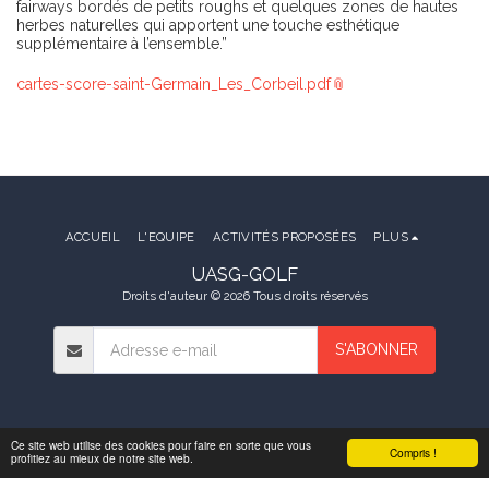
fairways bordés de petits roughs et quelques zones de hautes
herbes naturelles qui apportent une touche esthétique
supplémentaire à l’ensemble.”
cartes-score-saint-Germain_Les_Corbeil.pdf
ACCUEIL
L'EQUIPE
ACTIVITÉS PROPOSÉES
PLUS
UASG-GOLF
Droits d'auteur © 2026 Tous droits réservés
S'ABONNER
Ce site web utilise des cookies pour faire en sorte que vous
Compris !
profitiez au mieux de notre site web.