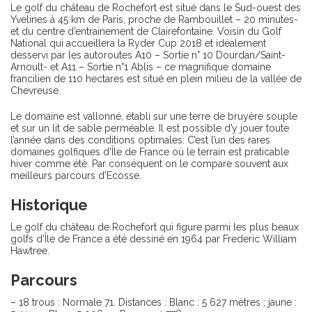
Le golf du château de Rochefort est situé dans le Sud-ouest des
Yvelines à 45 km de Paris, proche de Rambouillet – 20 minutes-
et du centre d’entrainement de Clairefontaine. Voisin du Golf
National qui accueillera la Ryder Cup 2018 et idéalement
desservi par les autoroutes A10 – Sortie n° 10 Dourdan/Saint-
Arnoult- et A11 – Sortie n°1 Ablis – ce magnifique domaine
francilien de 110 hectares est situé en plein milieu de la vallée de
Chevreuse.
Le domaine est vallonné, établi sur une terre de bruyère souple
et sur un lit de sable perméable. Il est possible d’y jouer toute
l’année dans des conditions optimales. C’est l’un des rares
domaines golfiques d’Île de France où le terrain est praticable
hiver comme été. Par conséquent on le compare souvent aux
meilleurs parcours d’Ecosse.
Historique
Le golf du château de Rochefort qui figure parmi les plus beaux
golfs d’Île de France a été dessiné en 1964 par Frederic William
Hawtree.
Parcours
– 18 trous : Normale 71. Distances : Blanc : 5 627 mètres ; jaune :