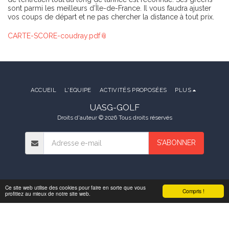
sont parmi les meilleurs d’Île-de-France. Il vous faudra ajuster
vos coups de départ et ne pas chercher la distance à tout prix.
CARTE-SCORE-coudray.pdf
ACCUEIL
L'EQUIPE
ACTIVITÉS PROPOSÉES
PLUS
UASG-GOLF
Droits d'auteur © 2026 Tous droits réservés
S'ABONNER
Ce site web utilise des cookies pour faire en sorte que vous
Compris !
profitiez au mieux de notre site web.