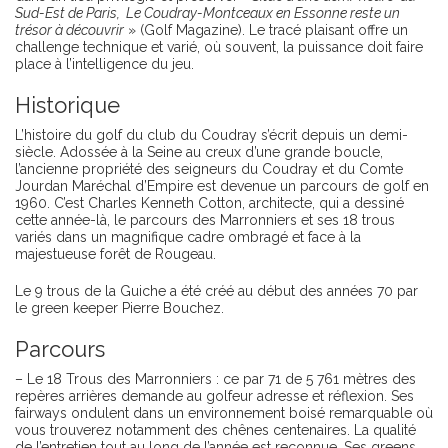
Sud-Est de Paris, Le Coudray-Montceaux en Essonne reste un
trésor à découvrir
» (Golf Magazine). Le tracé plaisant offre un
challenge technique et varié, où souvent, la puissance doit faire
place à l’intelligence du jeu.
Historique
L’histoire du golf du club du Coudray s’écrit depuis un demi-
siècle. Adossée à la Seine au creux d’une grande boucle,
l’ancienne propriété des seigneurs du Coudray et du Comte
Jourdan Maréchal d’Empire est devenue un parcours de golf en
1960. C’est Charles Kenneth Cotton, architecte, qui a dessiné
cette année-là, le parcours des Marronniers et ses 18 trous
variés dans un magnifique cadre ombragé et face à la
majestueuse forêt de Rougeau.
Le 9 trous de la Guiche a été créé au début des années 70 par
le green keeper Pierre Bouchez.
Parcours
– Le 18 Trous des Marronniers : ce par 71 de 5 761 mètres des
repères arrières demande au golfeur adresse et réflexion. Ses
fairways ondulent dans un environnement boisé remarquable où
vous trouverez notamment des chênes centenaires. La qualité
de l’entretien tout au long de l’année est reconnue. Ses greens