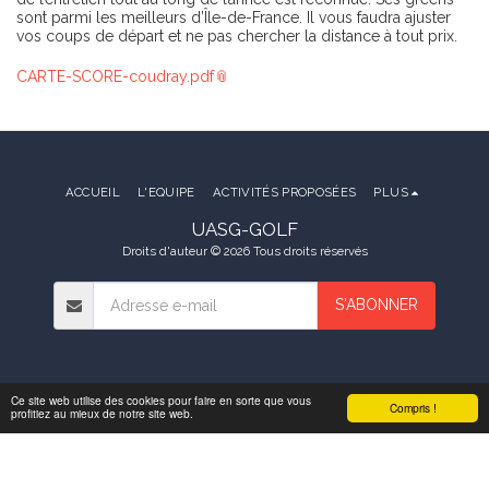
sont parmi les meilleurs d’Île-de-France. Il vous faudra ajuster
vos coups de départ et ne pas chercher la distance à tout prix.
CARTE-SCORE-coudray.pdf
ACCUEIL
L'EQUIPE
ACTIVITÉS PROPOSÉES
PLUS
UASG-GOLF
Droits d'auteur © 2026 Tous droits réservés
S'ABONNER
Ce site web utilise des cookies pour faire en sorte que vous
Compris !
profitiez au mieux de notre site web.