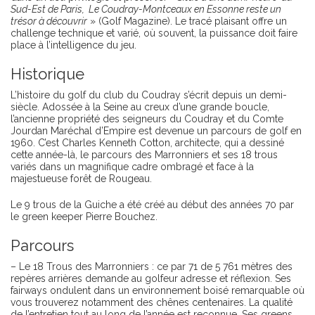
Sud-Est de Paris, Le Coudray-Montceaux en Essonne reste un
trésor à découvrir
» (Golf Magazine). Le tracé plaisant offre un
challenge technique et varié, où souvent, la puissance doit faire
place à l’intelligence du jeu.
Historique
L’histoire du golf du club du Coudray s’écrit depuis un demi-
siècle. Adossée à la Seine au creux d’une grande boucle,
l’ancienne propriété des seigneurs du Coudray et du Comte
Jourdan Maréchal d’Empire est devenue un parcours de golf en
1960. C’est Charles Kenneth Cotton, architecte, qui a dessiné
cette année-là, le parcours des Marronniers et ses 18 trous
variés dans un magnifique cadre ombragé et face à la
majestueuse forêt de Rougeau.
Le 9 trous de la Guiche a été créé au début des années 70 par
le green keeper Pierre Bouchez.
Parcours
– Le 18 Trous des Marronniers : ce par 71 de 5 761 mètres des
repères arrières demande au golfeur adresse et réflexion. Ses
fairways ondulent dans un environnement boisé remarquable où
vous trouverez notamment des chênes centenaires. La qualité
de l’entretien tout au long de l’année est reconnue. Ses greens