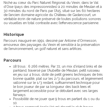
Niché au cœur du Parc Naturel Régional du Vexin, dans le Val
d’Oise (pays des impressionnistes) à 20 minutes de Meulan et à
30 minutes du nord de Paris par l’A15, situé sur les 60 hectares
de l’ancien domaine agricole du Château de Gadancourt, un
véritable écrin de nature préservé de toutes pollutions sonores
ou visuelles en total contraste avec l’effervescence parisienne.
Historique
Parcours inauguré en 1991, dessiné par Antoine d’Ormesson,
amoureux des paysages du Vexin et sensible à la préservation
de l’environnement, un golf naturel et sans artifices.
Parcours
18 trous : 6 266 mètres. Par 72, un mix d’inland links et de
parkland, traversé par l’Aubette de Meulan, petit ruisseau
en jeu sur 4 trous, doté de petit greens techniques de très
bonne qualité, plat sur les 2/3 du parcours, et légèrement
vallonné sur le 1/3 restant, suffisamment technique pour
le bon joueur de par sa longueur des back tees et
largement accessible pour le débutant avec ses larges
fairways.
Possibilité de ne jouer que 9 trous en partant du 1 ou du
10.