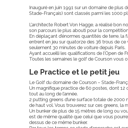
Inauguré en juin 1991 sur un domaine de plus d
Stade-Français) sont classés parmi les 1000 p
L’architecte Robert Von Hagge, a réalisé bon no
son parcours le plus abouti pour la compétition
En déplaçant d’énormes quantités de terre, la fa
entrent en jeu sur quatorze des 36 trous de ce 
seulement 30 minutes de voiture depuis Paris.
Ayant accueilli les qualifications de l’Open de F
Toutes les semaines le golf de Courson vous offr
Le Practice et le petit jeu
Le Golf du domaine de Courson – Stade-Français
Un magnifique practice de 60 postes, dont 12 c
tout au long de l’année.
2 putting greens d’une surface totale de 2000 m
de haut vol. Vous trouverez sur ces greens, la 
Un bunker de plus de 15 mètres de long ou vous 
est de même qualité que celui que vous pourrez
dessus de ce même bunker.
Par tous les temps ce stade d’approche est expl