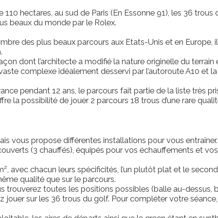
e 110 hectares, au sud de Paris (En Essonne 91), les 36 trou
lus beaux du monde par le Rolex.
mbre des plus beaux parcours aux Etats-Unis et en Europe, il 
.
çon dont l’architecte a modifié la nature originelle du terrain
vaste complexe idéalement desservi par l’autoroute A10 et la 
rance pendant 12 ans, le parcours fait partie de la liste très p
e la possibilité de jouer 2 parcours 18 trous d’une rare qualit
 vous propose différentes installations pour vous entraîner.
ouverts (3 chauffés), équipés pour vos échauffements et vos 
², avec chacun leurs spécificités, l’un plutôt plat et le sec
même qualité que sur le parcours.
trouverez toutes les positions possibles (balle au-dessus, bal
 jouer sur les 36 trous du golf. Pour compléter votre séance
oitable, les aires de départs ainsi que le green étant en syn