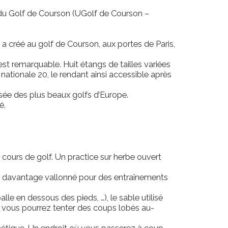
s du Golf de Courson (UGolf de Courson –
a créé au golf de Courson, aux portes de Paris,
 est remarquable. Huit étangs de tailles variées
nationale 20, le rendant ainsi accessible après
risée des plus beaux golfs d’Europe.
é.
cours de golf. Un practice sur herbe ouvert
ond davantage vallonné pour des entraînements
le en dessous des pieds, …), le sable utilisé
, vous pourrez tenter des coups lobés au-
thétique. Un endroit où vous passerez à coup