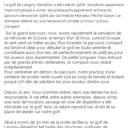
Le golf de Lésigny-Réveillon a été créé en 1988. Simple en apparence
mais compliqué à scorer, les pratiquants apprécient le tracé du
parcours dessiné en 1988 par l’architecte Monsieur Michel Gayon. Le
domaine s’étend sur 104 hectares et compte 27 trous + 9 trous
compact.
Sur le grand parcours, nous avons rapidement la sensation de
se retrouver en Ecosse, le temps d’un 18 trous, surtout lorsque
le vent vient se mêler au jeu. Plus forestier, le parcours compact
est l’endroit idéal pour débuter le golf en toute sérénité et
constituera aussi d’un lieu de perfectionnement du petit jeu pour
les joueurs plus expérimentés. De petite longueur mais entouré
par de grands arbres centenaires, le compact nous séduit
instantanément.
Pour s’entraîner en dehors du parcours, notre practice d’une
centaine de postes reste ouvert tout au long de l’année et éclairé
jusqu’à 22h afin de satisfaire les plus assidus d’entre vous.
Depuis 10 ans, nous sommes entrés dans une démarche éco
responsable. A cet effet, entre autres exemples, depuis 2009
une race de moutons sauvage en voie de disparition a été
introduite sur le golf. Ainsi, la nature reprend ses droits et sa
place de leader sur notre golf.
Situé à moins de 30 min de la porte de Bercy, le golf de
Lésigny-Réveillon fait partie des structures golfiques de