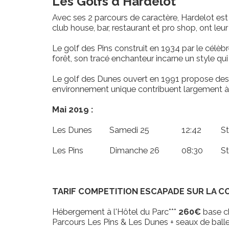
Les Golfs d'Hardelot
Avec ses 2 parcours de caractère, Hardelot est 
club house, bar, restaurant et pro shop, ont leu
Le golf des Pins construit en 1934 par le célè
forêt, son tracé enchanteur incarne un style qui
Le golf des Dunes ouvert en 1991 propose des 
environnement unique contribuent largement à 
Mai 2019 :
Les Dunes
Samedi 25
12:42
St
Les Pins
Dimanche 26
08:30
St
TARIF COMPETITION ESCAPADE SUR LA C
Hébergement à l'Hôtel du Parc***
260€
base ch
Parcours Les Pins & Les Dunes + seaux de balle