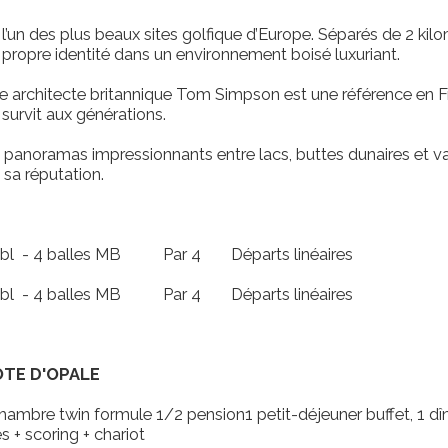
l’un des plus beaux sites golfique d’Europe. Séparés de 2 kil
r propre identité dans un environnement boisé luxuriant.
bre architecte britannique Tom Simpson est une référence en F
 survit aux générations.
panoramas impressionnants entre lacs, buttes dunaires et va
sa réputation.
bl - 4 balles MB
Par 4
Départs linéaires
bl - 4 balles MB
Par 4
Départs linéaires
OTE D'OPALE
ambre twin formule 1/2 pension1 petit-déjeuner buffet, 1 dîne
s + scoring + chariot